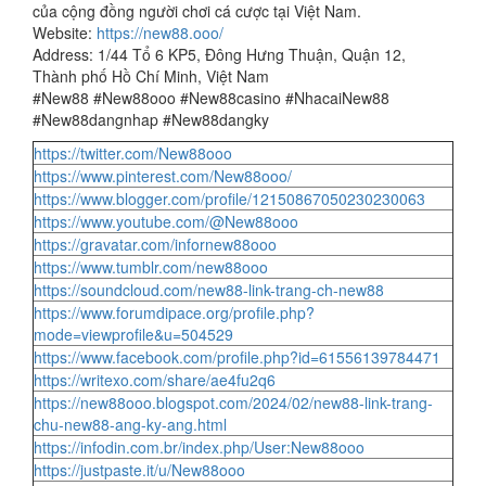
của cộng đồng người chơi cá cược tại Việt Nam.
Website:
https://new88.ooo/
Address: 1/44 Tổ 6 KP5, Đông Hưng Thuận, Quận 12,
Thành phố Hồ Chí Minh, Việt Nam
#New88 #New88ooo #New88casino #NhacaiNew88
#New88dangnhap #New88dangky
https://twitter.com/New88ooo
https://www.pinterest.com/New88ooo/
https://www.blogger.com/profile/12150867050230230063
https://www.youtube.com/@New88ooo
https://gravatar.com/infornew88ooo
https://www.tumblr.com/new88ooo
https://soundcloud.com/new88-link-trang-ch-new88
https://www.forumdipace.org/profile.php?
mode=viewprofile&u=504529
https://www.facebook.com/profile.php?id=61556139784471
https://writexo.com/share/ae4fu2q6
https://new88ooo.blogspot.com/2024/02/new88-link-trang-
chu-new88-ang-ky-ang.html
https://infodin.com.br/index.php/User:New88ooo
https://justpaste.it/u/New88ooo