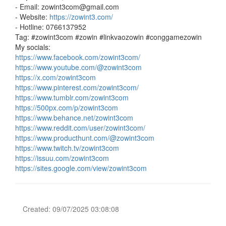
- Email: zowint3com@gmail.com
- Website:
https://zowint3.com/
- Hotline: 0766137952
Tag: #zowint3com #zowin #linkvaozowin #conggamezowin
My socials:
https://www.facebook.com/zowint3com/
https://www.youtube.com/@zowint3com
https://x.com/zowint3com
https://www.pinterest.com/zowint3com/
https://www.tumblr.com/zowint3com
https://500px.com/p/zowint3com
https://www.behance.net/zowint3com
https://www.reddit.com/user/zowint3com/
https://www.producthunt.com/@zowint3com
https://www.twitch.tv/zowint3com
https://issuu.com/zowint3com
https://sites.google.com/view/zowint3com
Created: 09/07/2025 03:08:08