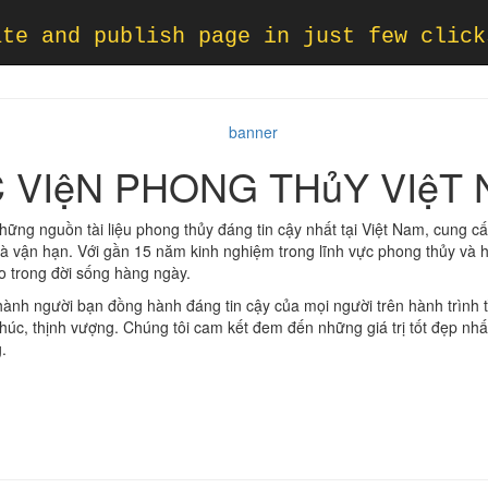
ate and publish page in just few click
 VIệN PHONG THủY VIệT
hững nguồn tài liệu phong thủy đáng tin cậy nhất tại Việt Nam, cung c
 và vận hạn. Với gần 15 năm kinh nghiệm trong lĩnh vực phong thủy và
ao trong đời sống hàng ngày.
ành người bạn đồng hành đáng tin cậy của mọi người trên hành trình 
úc, thịnh vượng. Chúng tôi cam kết đem đến những giá trị tốt đẹp nhất
.