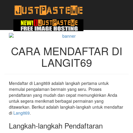
CARA MENDAFTAR DI
LANGIT69
Mendaftar di Langit69 adalah langkah pertama untuk
memulai pengalaman bermain yang seru. Proses
pendaftaran yang mudah dan cepat memungkinkan Anda
untuk segera menikmati berbagai permainan yang
ditawarkan. Berikut adalah langkah-langkah untuk mendaftar
di
Langit69
.
Langkah-langkah Pendaftaran