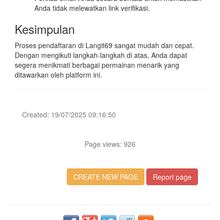
Anda tidak melewatkan link verifikasi.
Kesimpulan
Proses pendaftaran di Langit69 sangat mudah dan cepat.
Dengan mengikuti langkah-langkah di atas, Anda dapat
segera menikmati berbagai permainan menarik yang
ditawarkan oleh platform ini.
Created: 19/07/2025 09:16:50
Page views: 926
CREATE NEW PAGE
Report page