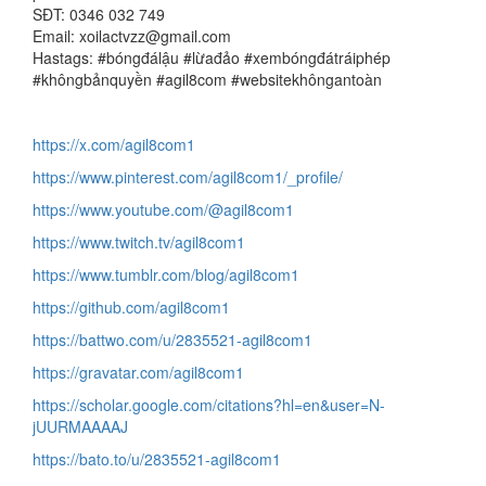
SĐT: 0346 032 749
Email: xoilactvzz@gmail.com
Hastags: #bóngđálậu #lừađảo #xembóngđátráiphép
#khôngbảnquyền #agil8com #websitekhôngantoàn
https://x.com/agil8com1
https://www.pinterest.com/agil8com1/_profile/
https://www.youtube.com/@agil8com1
https://www.twitch.tv/agil8com1
https://www.tumblr.com/blog/agil8com1
https://github.com/agil8com1
https://battwo.com/u/2835521-agil8com1
https://gravatar.com/agil8com1
https://scholar.google.com/citations?hl=en&user=N-
jUURMAAAAJ
https://bato.to/u/2835521-agil8com1