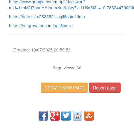
https://www.google.com/maps/d/viewer?
mid=1koMO7podHRfnumzlmKpjey7z1ITRq5I&ll=10.7832447000
https://bato.si/u/2835521-agil8com1/info
https://hu.gravatar.com/agil8com1
Created: 19/07/2025 20:59:53
Page views: 60
CREATE NEW PAGE
Report page