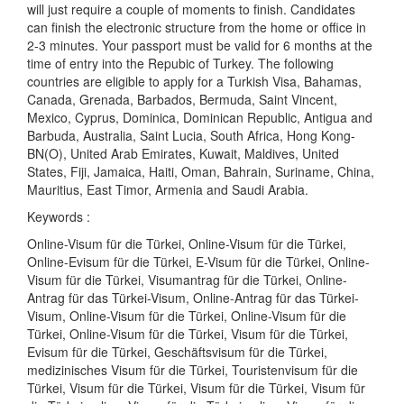
will just require a couple of moments to finish. Candidates
can finish the electronic structure from the home or office in
2-3 minutes. Your passport must be valid for 6 months at the
time of entry into the Repubic of Turkey. The following
countries are eligible to apply for a Turkish Visa, Bahamas,
Canada, Grenada, Barbados, Bermuda, Saint Vincent,
Mexico, Cyprus, Dominica, Dominican Republic, Antigua and
Barbuda, Australia, Saint Lucia, South Africa, Hong Kong-
BN(O), United Arab Emirates, Kuwait, Maldives, United
States, Fiji, Jamaica, Haiti, Oman, Bahrain, Suriname, China,
Mauritius, East Timor, Armenia and Saudi Arabia.
Keywords :
Online-Visum für die Türkei, Online-Visum für die Türkei,
Online-Evisum für die Türkei, E-Visum für die Türkei, Online-
Visum für die Türkei, Visumantrag für die Türkei, Online-
Antrag für das Türkei-Visum, Online-Antrag für das Türkei-
Visum, Online-Visum für die Türkei, Online-Visum für die
Türkei, Online-Visum für die Türkei, Visum für die Türkei,
Evisum für die Türkei, Geschäftsvisum für die Türkei,
medizinisches Visum für die Türkei, Touristenvisum für die
Türkei, Visum für die Türkei, Visum für die Türkei, Visum für