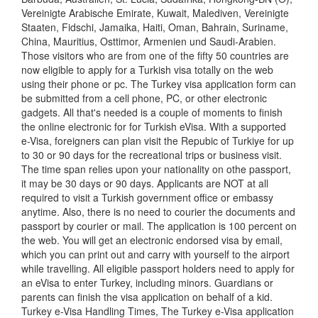
Vereinigte Arabische Emirate, Kuwait, Malediven, Vereinigte
Staaten, Fidschi, Jamaika, Haiti, Oman, Bahrain, Suriname,
China, Mauritius, Osttimor, Armenien und Saudi-Arabien.
Those visitors who are from one of the fifty 50 countries are
now eligible to apply for a Turkish visa totally on the web
using their phone or pc. The Turkey visa application form can
be submitted from a cell phone, PC, or other electronic
gadgets. All that's needed is a couple of moments to finish
the online electronic for for Turkish eVisa. With a supported
e-Visa, foreigners can plan visit the Repubic of Turkiye for up
to 30 or 90 days for the recreational trips or business visit.
The time span relies upon your nationality on othe passport,
it may be 30 days or 90 days. Applicants are NOT at all
required to visit a Turkish government office or embassy
anytime. Also, there is no need to courier the documents and
passport by courier or mail. The application is 100 percent on
the web. You will get an electronic endorsed visa by email,
which you can print out and carry with yourself to the airport
while travelling. All eligible passport holders need to apply for
an eVisa to enter Turkey, including minors. Guardians or
parents can finish the visa application on behalf of a kid.
Turkey e-Visa Handling Times, The Turkey e-Visa application