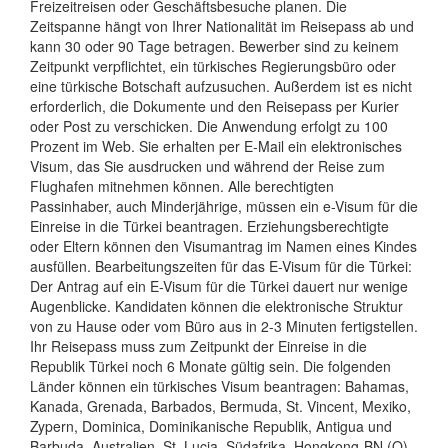
Freizeitreisen oder Geschäftsbesuche planen. Die
Zeitspanne hängt von Ihrer Nationalität im Reisepass ab und
kann 30 oder 90 Tage betragen. Bewerber sind zu keinem
Zeitpunkt verpflichtet, ein türkisches Regierungsbüro oder
eine türkische Botschaft aufzusuchen. Außerdem ist es nicht
erforderlich, die Dokumente und den Reisepass per Kurier
oder Post zu verschicken. Die Anwendung erfolgt zu 100
Prozent im Web. Sie erhalten per E-Mail ein elektronisches
Visum, das Sie ausdrucken und während der Reise zum
Flughafen mitnehmen können. Alle berechtigten
Passinhaber, auch Minderjährige, müssen ein e-Visum für die
Einreise in die Türkei beantragen. Erziehungsberechtigte
oder Eltern können den Visumantrag im Namen eines Kindes
ausfüllen. Bearbeitungszeiten für das E-Visum für die Türkei:
Der Antrag auf ein E-Visum für die Türkei dauert nur wenige
Augenblicke. Kandidaten können die elektronische Struktur
von zu Hause oder vom Büro aus in 2-3 Minuten fertigstellen.
Ihr Reisepass muss zum Zeitpunkt der Einreise in die
Republik Türkei noch 6 Monate gültig sein. Die folgenden
Länder können ein türkisches Visum beantragen: Bahamas,
Kanada, Grenada, Barbados, Bermuda, St. Vincent, Mexiko,
Zypern, Dominica, Dominikanische Republik, Antigua und
Barbuda, Australien, St. Lucia, Südafrika, Hongkong-BN (O),