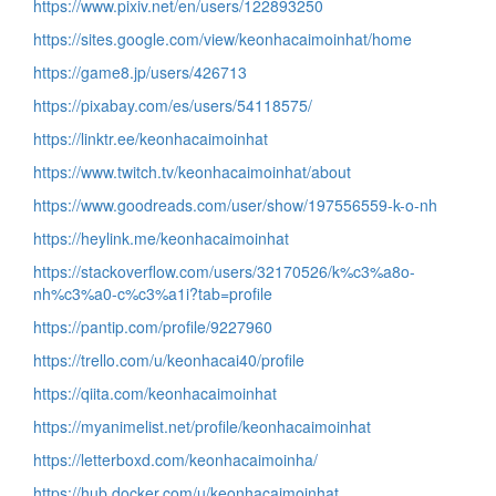
https://www.pixiv.net/en/users/122893250
https://sites.google.com/view/keonhacaimoinhat/home
https://game8.jp/users/426713
https://pixabay.com/es/users/54118575/
https://linktr.ee/keonhacaimoinhat
https://www.twitch.tv/keonhacaimoinhat/about
https://www.goodreads.com/user/show/197556559-k-o-nh
https://heylink.me/keonhacaimoinhat
https://stackoverflow.com/users/32170526/k%c3%a8o-
nh%c3%a0-c%c3%a1i?tab=profile
https://pantip.com/profile/9227960
https://trello.com/u/keonhacai40/profile
https://qiita.com/keonhacaimoinhat
https://myanimelist.net/profile/keonhacaimoinhat
https://letterboxd.com/keonhacaimoinha/
https://hub.docker.com/u/keonhacaimoinhat