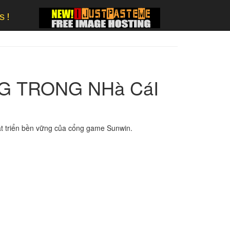
s!
NG TRONG NHà CáI
hát triển bền vững của cổng game Sunwin.