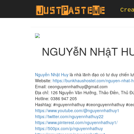
Cre
NGUYễN NHậT HUY
Nguyễn Nhật Huy
là nhà lãnh đạo có tư duy chiến l
Website:
https://bunkhaushostel.com/nguyen-nhat-h
Email: ceonguyennhathuy@gmail.com
Địa chỉ: 126 Nguyễn Văn Hưởng, Thảo Điền, Thủ Đ
Hotline: 0386 947 205
Hashtag: #nguyennhathuy #ceonguyennhathuy #ce
https://www.youtube.com/@nguyennhathuy1
https://twitter.com/nguyennhathuy22
https://www.pinterest.com/nguyennhathuy1/
https://500px.com/p/nguyennhathuy