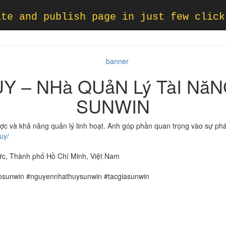
ate and publish page in just few click
 – NHà QUảN Lý TàI Nă
SUNWIN
ược và khả năng quản lý linh hoạt. Anh góp phần quan trọng vào sự p
uy/
ức, Thành phố Hồ Chí Minh, Việt Nam
osunwin #nguyennhathuysunwin #tacgiasunwin