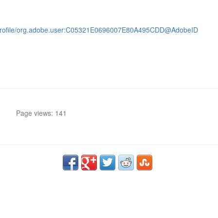
s/profile/org.adobe.user:C05321E0696007E80A495CDD@AdobeID
Page views: 141