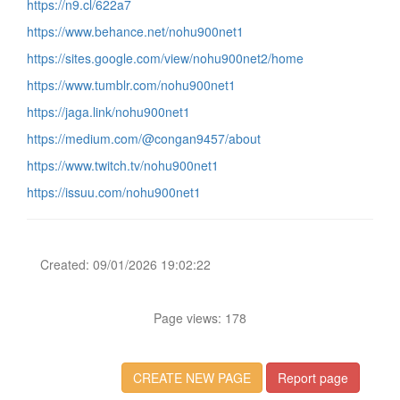
https://n9.cl/622a7
https://www.behance.net/nohu900net1
https://sites.google.com/view/nohu900net2/home
https://www.tumblr.com/nohu900net1
https://jaga.link/nohu900net1
https://medium.com/@congan9457/about
https://www.twitch.tv/nohu900net1
https://issuu.com/nohu900net1
Created: 09/01/2026 19:02:22
Page views: 178
CREATE NEW PAGE
Report page