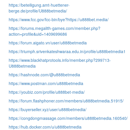
https://beteiligung.amt-huettener-
berge.de/profile/U888betmedia/
https://www.fcc.gov/fcc-bin/bye?https://u888bet.media/
https://forums.megalith-games.com/member.php?
action=profile&uid=1409699686
https://forum.aigato.vn/user/u888betmedia
https://triumph.srivenkateshwaraa.edu.in/profile/u888betmedia1
https://www.blackhatprotools.info/member.php?299713-
U888betmedia
https://hashnode.com/@u888betmedia
https://www.postman.com/u888betmedia
https://youbiz.com/profile/u888bet-media/
https://forum.flashphoner.com/members/u888betmedia.51915/
https://buyerseller.xyz/user/u888betmedia/
https://congdongmassage.com/members/u888betmedia.160540/
https://hub.docker.com/u/u888betmedia