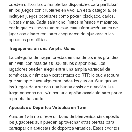
pueden utilizar las otras ofertas disponibles para participar
en los juegos con crupieres en vivo. En esta categoría, se
incluyen juegos populares como póker, blackjack, dados,
ruletas y más. Cada sala tiene límites mínimos y máximos,
por lo que es importante revisar esta información antes de
jugar con dinero real para asegurarse de ajustarse a las
apuestas permitidas.
Tragaperras en una Amplia Gama
La categoría de tragamonedas es una de las más grandes
en 1win, con más de 10,000 títulos disponibles. Los
jugadores pueden elegir entre una amplia variedad de
temáticas, dinámicas y porcentajes de RTP, lo que asegura
que siempre haya algo para todos los gustos. Si te gustan
los juegos de azar con una buena dosis de emoción, las
tragamonedas de 1win son una opción excelente para poner
a prueba tu suerte.
Apuestas a Deportes Virtuales en 1win
Aunque 1win no ofrece un bono de bienvenida sin depósito,
los jugadores aún pueden aprovechar otras ofertas para
participar en apuestas de deportes virtuales. Estos eventos