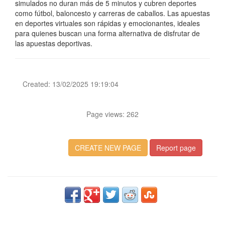
simulados no duran más de 5 minutos y cubren deportes
como fútbol, baloncesto y carreras de caballos. Las apuestas
en deportes virtuales son rápidas y emocionantes, ideales
para quienes buscan una forma alternativa de disfrutar de
las apuestas deportivas.
Created: 13/02/2025 19:19:04
Page views: 262
CREATE NEW PAGE
Report page