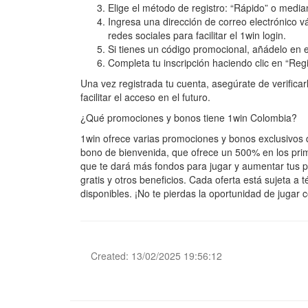
Elige el método de registro: “Rápido” o media
Ingresa una dirección de correo electrónico vá
redes sociales para facilitar el 1win login.
Si tienes un código promocional, añádelo en
Completa tu inscripción haciendo clic en “Regi
Una vez registrada tu cuenta, asegúrate de verificar
facilitar el acceso en el futuro.
¿Qué promociones y bonos tiene 1win Colombia?
1win ofrece varias promociones y bonos exclusivos 
bono de bienvenida, que ofrece un 500% en los prim
que te dará más fondos para jugar y aumentar tus p
gratis y otros beneficios. Cada oferta está sujeta a
disponibles. ¡No te pierdas la oportunidad de juga
Created: 13/02/2025 19:56:12