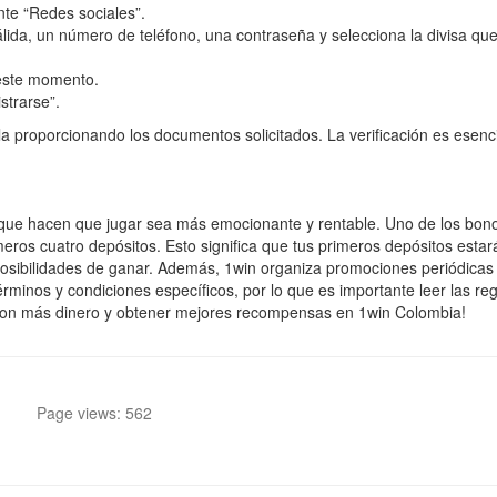
nte “Redes sociales”.
lida, un número de teléfono, una contraseña y selecciona la divisa que 
 este momento.
strarse”.
la proporcionando los documentos solicitados. La verificación es esenci
que hacen que jugar sea más emocionante y rentable. Uno de los bono
eros cuatro depósitos. Esto significa que tus primeros depósitos est
osibilidades de ganar. Además, 1win organiza promociones periódicas 
 términos y condiciones específicos, por lo que es importante leer las
r con más dinero y obtener mejores recompensas en 1win Colombia!
Page views: 562