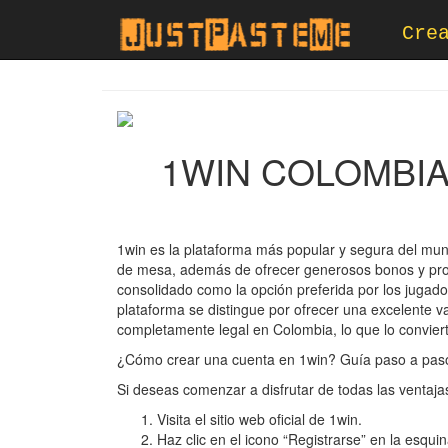
Cre
1WIN COLOMBIA
1win es la plataforma más popular y segura del mu
de mesa, además de ofrecer generosos bonos y pro
consolidado como la opción preferida por los jugador
plataforma se distingue por ofrecer una excelente v
completamente legal en Colombia, lo que lo conviert
¿Cómo crear una cuenta en 1win? Guía paso a pas
Si deseas comenzar a disfrutar de todas las ventaja
Visita el sitio web oficial de 1win.
Haz clic en el icono “Registrarse” en la esqui