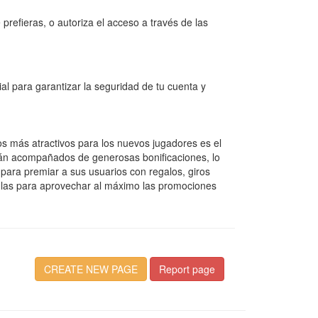
prefieras, o autoriza el acceso a través de las
al para garantizar la seguridad de tu cuenta y
s más atractivos para los nuevos jugadores es el
arán acompañados de generosas bonificaciones, lo
para premiar a sus usuarios con regalos, giros
 reglas para aprovechar al máximo las promociones
CREATE NEW PAGE
Report page