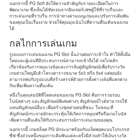
นอกจากนี้ PG Soft ยังให้ความสำคัญกับรายละเอียดในการ
พัฒนาเกม ซึ่งเห็นได้ชัดเจนจากอินเทอร์เฟซผู้ใช้ที่ราบรื่นและ
การเล่นเกมที่ราบรื่น การนำทางผ่านเมนูเกมและปรับการเดิมพัน
ของคุณเป็นเรื่องง่าย ช่วยให้คุณมุ่งเน้นไปที่ความตื่นเต้นของเกม
ได้
กลไกการเล่นเกม
รูปแบบการเล่นของเกม PG Slot นั้นง่ายต่อการเข้าใจ ทำให้ทั้งมือ
ใหม่และผู้เล่นที่มีประสบการณ์สามารถเข้าถึงได้ กลไกหลัก
เกี่ยวข้องกับการหมุนวงล้อและการจับคู่สัญลักษณ์เพื่อรับรางวัล
เกมส่วนใหญ่มีเค้าโครงตารางขนาด 5x3 หรือ 5x4 แต่คุณยัง
สามารถพบกับรูปแบบที่สร้างสรรค์ด้วยการตั้งค่าวงล้อที่แตกต่าง
กันเพื่อเพิ่มความตื่นเต้น
หนึ่งในคุณสมบัติที่โดดเด่นของเกม PG Slot คือการรวมรอบ
โบนัสต่างๆ และสัญลักษณ์พิเศษต่างๆ สัญลักษณ์ไวด์สามารถใช้
แทนสัญลักษณ์อื่นๆ เพื่อสร้างชุดค่าผสมที่ชนะ ในขณะที่
สัญลักษณ์กระจายมักจะกระตุ้นให้เกิดการหมุนฟรีหรือเกมโบนัส
เพิ่มความตื่นเต้นให้กับประสบการณ์การเล่นเกมของคุณ
นอกจากนี้ เกมสล็อต PG มักจะมาพร้อมกับแจ็คพอตแบบโปรเกรส
ซีฟ ซึ่งส่วนหนึ่งของการเดิมพันแต่ละครั้งมีส่วนทำให้เงินรางวัล