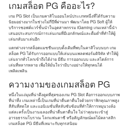
เกมสล็อต PG คืออะไร?
เกม PG Slot เป็นเกมคาสิโนออนไลน์ประเภทหนึ่งที่ได้รับความ
นิยมอย่างมากในช่วงไม่กี่ปีที่ผ่านมา พัฒนาโดย PG Soft ผู้ให้
บริการซอฟต์แวร์ชั้นนำในอุตสาหกรรม iGaming เกมเหล่านี้นำ
เสนอประสบการณ์การเล่นเกมที่มีเอกลักษณ์และดื่มด่ำที่ทำให้ผู้
เล่นกลับมาเล่นอีก
แตกต่างจากสล็อตแมชชีนแบบดั้งเดิมที่พบในคาสิโนบนบก เกม
สล็อต PG ได้รับการออกแบบให้เล่นบนแพลตฟอร์มดิจิทัล ทำให้ผู้
เล่นจากทั่วโลกเข้าถึงได้ง่าย มีธีม การออกแบบ และสไตล์การ
เล่นที่หลากหลาย เพื่อให้มั่นใจว่ามีบางอย่างให้ทุกคนได้
เพลิดเพลิน
ความงามของเกมสล็อต PG
หนึ่งในแง่มุมที่น่าดึงดูดที่สุดของเกม PG Slot คือการออกแบบภาพ
ที่น่าทึ่ง เกมเหล่านี้เป็นเกมที่น่าตื่นตาตื่นใจด้วยกราฟิกคุณภาพสูง
สีสันที่สดใส และแอนิเมชั่นที่สลับซับซ้อนที่ทำให้การหมุนวงล้อ
แต่ละครั้งเป็นงานฉลองที่น่าตื่นตาตื่นใจ ไม่ว่าคุณจะเข้าสู่
อารยธรรมโบราณ โลกแฟนตาซี หรือสัญลักษณ์ผลไม้คลาสสิก
เกมสล็อต PG มีธีมที่เหมาะกับทุกรสนิยม