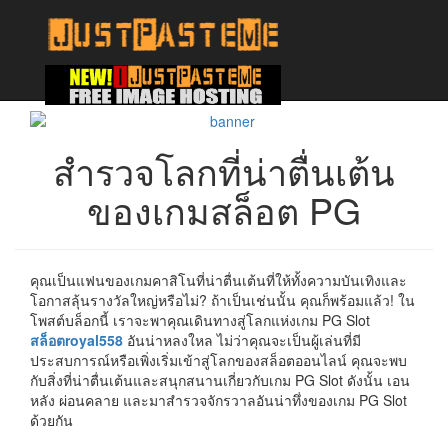
สำรวจโลกที่น่าตื่นเต้น
ของเกมสล็อต PG
คุณเป็นแฟนของเกมคาสิโนที่น่าตื่นเต้นที่ให้ทั้งความบันเทิงและ
โอกาสลุ้นรางวัลใหญ่หรือไม่? ถ้าเป็นเช่นนั้น คุณก็พร้อมแล้ว! ใน
โพสต์บล็อกนี้ เราจะพาคุณเดินทางสู่โลกแห่งเกม PG Slot
สล็อตroyal558
อันน่าหลงใหล ไม่ว่าคุณจะเป็นผู้เล่นที่มี
ประสบการณ์หรือเพิ่งเริ่มเข้าสู่โลกของสล็อตออนไลน์ คุณจะพบ
กับสิ่งที่น่าตื่นเต้นและสนุกสนานเกี่ยวกับเกม PG Slot ดังนั้น เอน
หลัง ผ่อนคลาย และมาสำรวจจักรวาลอันน่าทึ่งของเกม PG Slot
ด้วยกัน