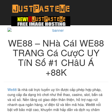
WE88 – NHà CáI WE88
TRANG Cá CượC UY
TíN Số #1 CHâU Á
+88K
We88
là nhà cái trực tuyến uy tín được cấp phép hợp pháp,
cung cấp đa dạng trò chơi như thể thao, casino, slot, bắn cá
và xổ số. Nền tảng có giao diện thân thiện, hỗ trợ nạp rút
nhanh qua ngân hàng, ví điện tử và tiền mã hóa. We88 nổi
bật với bảo mật cao, khuyến mãi hấp dẫn và dịch vụ chăm