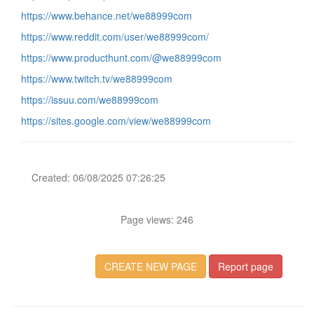
https://www.behance.net/we88999com
https://www.reddit.com/user/we88999com/
https://www.producthunt.com/@we88999com
https://www.twitch.tv/we88999com
https://issuu.com/we88999com
https://sites.google.com/view/we88999com
Created: 06/08/2025 07:26:25
Page views: 246
CREATE NEW PAGE
Report page