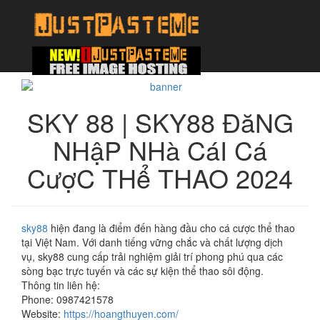
SKY 88 | SKY88 ĐăNG
NHậP NHà CáI Cá
CượC THể THAO 2024
sky88
hiện đang là điểm đến hàng đầu cho cá cược thể thao
tại Việt Nam. Với danh tiếng vững chắc và chất lượng dịch
vụ, sky88 cung cấp trải nghiệm giải trí phong phú qua các
sòng bạc trực tuyến và các sự kiện thể thao sôi động.
Thông tin liên hệ:
Phone: 0987421578
Website:
https://hoangthuyen.com/