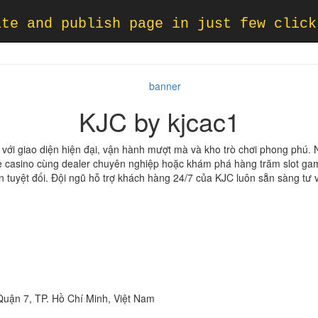
ate and publish page in just few click
KJC by kjcac1
ật với giao diện hiện đại, vận hành mượt mà và kho trò chơi phong phú.
ve casino cùng dealer chuyên nghiệp hoặc khám phá hàng trăm slot ga
 tuyệt đối. Đội ngũ hỗ trợ khách hàng 24/7 của KJC luôn sẵn sàng tư v
uận 7, TP. Hồ Chí Minh, Việt Nam