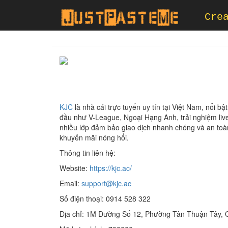
Cre
KJC
là nhà cái trực tuyến uy tín tại Việt Nam, nổi b
đầu như V-League, Ngoại Hạng Anh, trải nghiệm li
nhiều lớp đảm bảo giao dịch nhanh chóng và an toàn
khuyến mãi nóng hổi.
Thông tin liên hệ:
Website:
https://kjc.ac/
Email:
support@kjc.ac
Số điện thoại: 0914 528 322
Địa chỉ: 1M Đường Số 12, Phường Tân Thuận Tây, Q