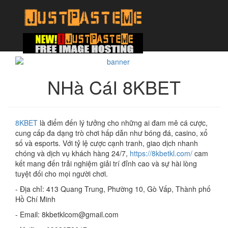
NHà CáI 8KBET
8KBET
là điểm đến lý tưởng cho những ai đam mê cá cược,
cung cấp đa dạng trò chơi hấp dẫn như bóng đá, casino, xổ
số và esports. Với tỷ lệ cược cạnh tranh, giao dịch nhanh
chóng và dịch vụ khách hàng 24/7,
https://8kbetkl.com/
cam
kết mang đến trải nghiệm giải trí đỉnh cao và sự hài lòng
tuyệt đối cho mọi người chơi.
- Địa chỉ: 413 Quang Trung, Phường 10, Gò Vấp, Thành phố
Hồ Chí Minh
- Email: 8kbetklcom@gmail.com