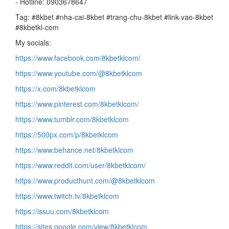
- Hotline: 0903678647
Tag: #8kbet #nha-cai-8kbet #trang-chu-8kbet #link-vao-8kbet
#8kbetkl-com
My socials:
https://www.facebook.com/8kbetklcom/
https://www.youtube.com/@8kbetklcom
https://x.com/8kbetklcom
https://www.pinterest.com/8kbetklcom/
https://www.tumblr.com/8kbetklcom
https://500px.com/p/8kbetklcom
https://www.behance.net/8kbetklcom
https://www.reddit.com/user/8kbetklcom/
https://www.producthunt.com/@8kbetklcom
https://www.twitch.tv/8kbetklcom
https://issuu.com/8kbetklcom
https://sites.google.com/view/8kbetklcom