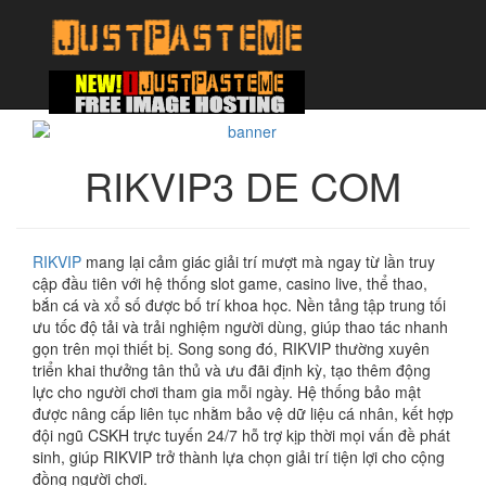
RIKVIP3 DE COM
RIKVIP
mang lại cảm giác giải trí mượt mà ngay từ lần truy
cập đầu tiên với hệ thống slot game, casino live, thể thao,
bắn cá và xổ số được bố trí khoa học. Nền tảng tập trung tối
ưu tốc độ tải và trải nghiệm người dùng, giúp thao tác nhanh
gọn trên mọi thiết bị. Song song đó, RIKVIP thường xuyên
triển khai thưởng tân thủ và ưu đãi định kỳ, tạo thêm động
lực cho người chơi tham gia mỗi ngày. Hệ thống bảo mật
được nâng cấp liên tục nhằm bảo vệ dữ liệu cá nhân, kết hợp
đội ngũ CSKH trực tuyến 24/7 hỗ trợ kịp thời mọi vấn đề phát
sinh, giúp RIKVIP trở thành lựa chọn giải trí tiện lợi cho cộng
đồng người chơi.