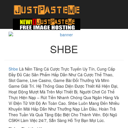
SHBE
Shbe
Là Nền Tảng Cá Cược Trực Tuyến Uy Tín, Cung Cấp
Đầy Đủ Các Sản Phẩm Hấp Dẫn Như Cá Cược Thể Thao,
Slot Game, Live Casino, Game Bài Đổi Thưởng Và Mini-
Game Giải Trí. Hệ Thống Giao Diện Được Thiết Kế Hiện Đại,
Hoạt Động Mượt Mà Trên Mọi Thiết Bị. Người Chơi Có Thể
Thực Hiện Nạp – Rút Tiền Nhanh Chóng Qua Ngân Hàng Và
Ví Điện Tử Với Độ An Toàn Cao. Shbe Luôn Mang Đến Nhiều
Khuyến Mãi Hấp Dẫn Như Thưởng Nạp Lần Đầu, Hoàn Trả
Theo Tuần Và Quà Tặng Đặc Biệt Cho Thành Viên. Đội Ngũ
CSKH Làm Việc 24/7, Sẵn Sàng Hỗ Trợ Bạn Mọi Lúc.