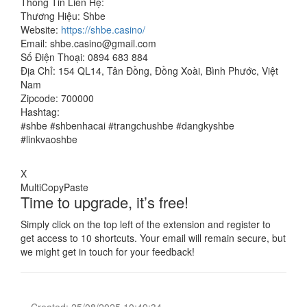
Thông Tin Liên Hệ:
Thương Hiệu: Shbe
Website:
https://shbe.casino/
Email: shbe.casino@gmail.com
Số Điện Thoại: 0894 683 884
Địa Chỉ: 154 QL14, Tân Đồng, Đồng Xoài, Bình Phước, Việt
Nam
Zipcode: 700000
Hashtag:
#shbe #shbenhacai #trangchushbe #dangkyshbe
#linkvaoshbe
X
MultiCopyPaste
Time to upgrade, it’s free!
Simply click on the top left of the extension and register to
get access to 10 shortcuts. Your email will remain secure, but
we might get in touch for your feedback!