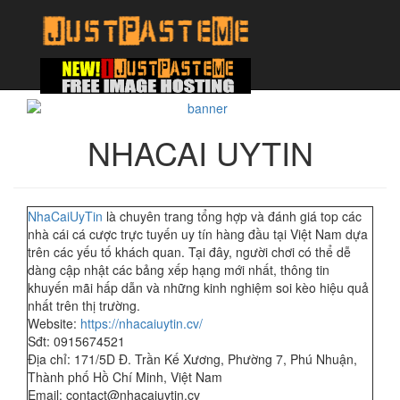
NHACAI UYTIN
NhaCaiUyTin
là chuyên trang tổng hợp và đánh giá top các
nhà cái cá cược trực tuyến uy tín hàng đầu tại Việt Nam dựa
trên các yếu tố khách quan. Tại đây, người chơi có thể dễ
dàng cập nhật các bảng xếp hạng mới nhất, thông tin
khuyến mãi hấp dẫn và những kinh nghiệm soi kèo hiệu quả
nhất trên thị trường.
Website:
https://nhacaiuytin.cv/
Sđt: 0915674521
Địa chỉ: 171/5D Đ. Trần Kế Xương, Phường 7, Phú Nhuận,
Thành phố Hồ Chí Minh, Việt Nam
Email: contact@nhacaiuytin.cv