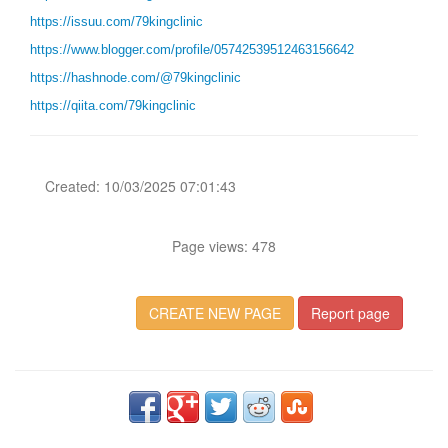
https://issuu.com/79kingclinic
https://www.blogger.com/profile/05742539512463156642
https://hashnode.com/@79kingclinic
https://qiita.com/79kingclinic
Created: 10/03/2025 07:01:43
Page views: 478
CREATE NEW PAGE
Report page