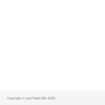
Copyright © Just Paste Me 2026