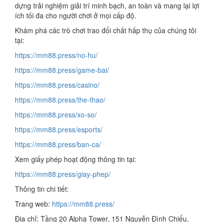
dựng trải nghiệm giải trí minh bạch, an toàn và mang lại lợi
ích tối đa cho người chơi ở mọi cấp độ.
Khám phá các trò chơi trao đổi chất hấp thụ của chúng tôi
tại:
https://mm88.press/no-hu/
https://mm88.press/game-bai/
https://mm88.press/casino/
https://mm88.press/the-thao/
https://mm88.press/xo-so/
https://mm88.press/esports/
https://mm88.press/ban-ca/
Xem giấy phép hoạt động thông tin tại:
https://mm88.press/giay-phep/
Thông tin chi tiết:
Trang web:
https://mm88.press/
Địa chỉ: Tầng 20 Alpha Tower, 151 Nguyễn Đình Chiểu,