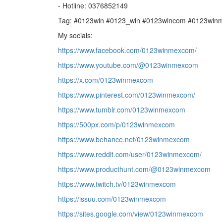
- Hotline: 0376852149
Tag: #0123win #0123_win #0123wincom #0123wi
My socials:
https://www.facebook.com/0123winmexcom/
https://www.youtube.com/@0123winmexcom
https://x.com/0123winmexcom
https://www.pinterest.com/0123winmexcom/
https://www.tumblr.com/0123winmexcom
https://500px.com/p/0123winmexcom
https://www.behance.net/0123winmexcom
https://www.reddit.com/user/0123winmexcom/
https://www.producthunt.com/@0123winmexcom
https://www.twitch.tv/0123winmexcom
https://issuu.com/0123winmexcom
https://sites.google.com/view/0123winmexcom