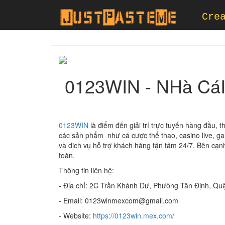
Cre
0123WIN - NHà Cá
0123WIN
là điểm đến giải trí trực tuyến hàng đầu, 
các sản phẩm như cá cược thể thao, casino live, ga
và dịch vụ hỗ trợ khách hàng tận tâm 24/7. Bên cạnh 
toàn.
Thông tin liên hệ:
- Địa chỉ: 2C Trần Khánh Dư, Phường Tân Định, Quậ
- Email: 0123winmexcom@gmail.com
- Website:
https://0123win.mex.com/