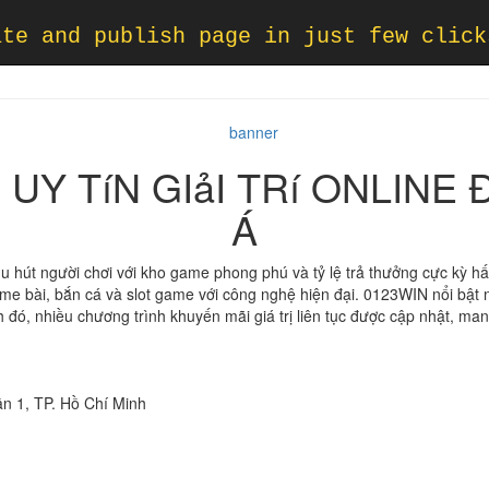
ate and publish page in just few click
I UY TíN GIảI TRí ONLINE
Á
thu hút người chơi với kho game phong phú và tỷ lệ trả thưởng cực kỳ hấ
me bài, bắn cá và slot game với công nghệ hiện đại. 0123WIN nổi bật n
đó, nhiều chương trình khuyến mãi giá trị liên tục được cập nhật, mang
n 1, TP. Hồ Chí Minh