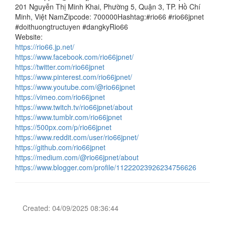
201 Nguyễn Thị Minh Khai, Phường 5, Quận 3, TP. Hồ Chí
Minh, Việt NamZipcode: 700000Hashtag:#rio66 #rio66jpnet
#doithuongtructuyen #dangkyRio66
Website:
https://rio66.jp.net/
https://www.facebook.com/rio66jpnet/
https://twitter.com/rio66jpnet
https://www.pinterest.com/rio66jpnet/
https://www.youtube.com/@rio66jpnet
https://vimeo.com/rio66jpnet
https://www.twitch.tv/rio66jpnet/about
https://www.tumblr.com/rio66jpnet
https://500px.com/p/rio66jpnet
https://www.reddit.com/user/rio66jpnet/
https://github.com/rio66jpnet
https://medium.com/@rio66jpnet/about
https://www.blogger.com/profile/11222023926234756626
Created: 04/09/2025 08:36:44