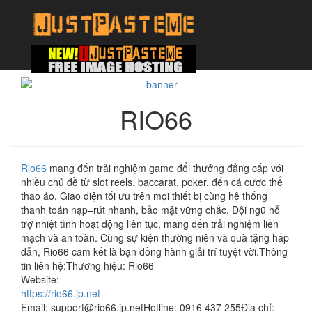
RIO66
Rio66
mang đến trải nghiệm game đổi thưởng đẳng cấp với
nhiều chủ đề từ slot reels, baccarat, poker, đến cá cược thể
thao ảo. Giao diện tối ưu trên mọi thiết bị cùng hệ thống
thanh toán nạp–rút nhanh, bảo mật vững chắc. Đội ngũ hỗ
trợ nhiệt tình hoạt động liên tục, mang đến trải nghiệm liền
mạch và an toàn. Cùng sự kiện thường niên và quà tặng hấp
dẫn, Rio66 cam kết là bạn đồng hành giải trí tuyệt vời.Thông
tin liên hệ:Thương hiệu: Rio66
Website:
https://rio66.jp.net
Email: support@rio66.jp.netHotline: 0916 437 255Địa chỉ: