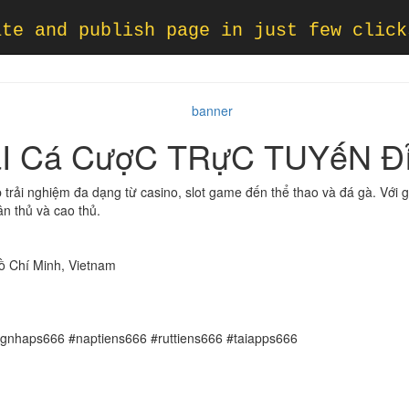
ate and publish page in just few click
áI Cá CượC TRựC TUYếN Đ
p trải nghiệm đa dạng từ casino, slot game đến thể thao và đá gà. Với g
n thủ và cao thủ.
ồ Chí Minh, Vietnam
gnhaps666 #naptiens666 #ruttiens666 #taiapps666