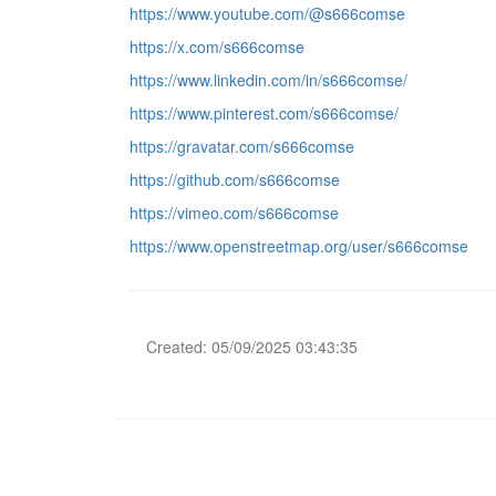
https://www.youtube.com/@s666comse
https://x.com/s666comse
https://www.linkedin.com/in/s666comse/
https://www.pinterest.com/s666comse/
https://gravatar.com/s666comse
https://github.com/s666comse
https://vimeo.com/s666comse
https://www.openstreetmap.org/user/s666comse
Created: 05/09/2025 03:43:35