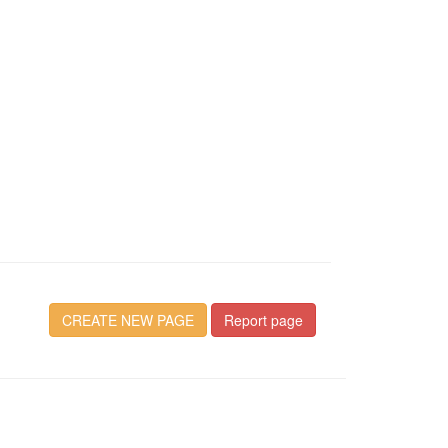
CREATE NEW PAGE
Report page