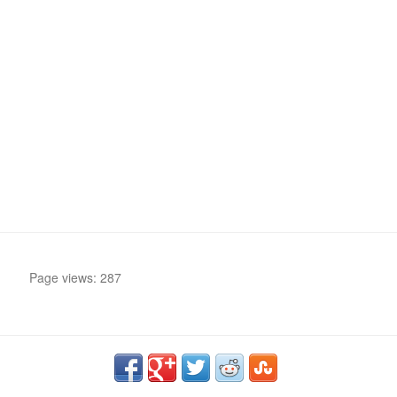
Page views: 287