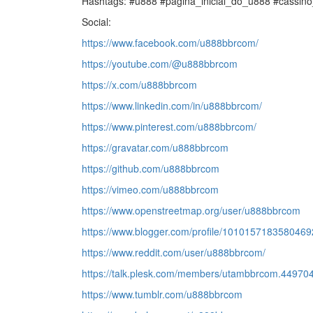
Hashtags: #u888 #página_inicial_do_u888 #cassin
Social:
https://www.facebook.com/u888bbrcom/
https://youtube.com/@u888bbrcom
https://x.com/u888bbrcom
https://www.linkedin.com/in/u888bbrcom/
https://www.pinterest.com/u888bbrcom/
https://gravatar.com/u888bbrcom
https://github.com/u888bbrcom
https://vimeo.com/u888bbrcom
https://www.openstreetmap.org/user/u888bbrcom
https://www.blogger.com/profile/101015718358046
https://www.reddit.com/user/u888bbrcom/
https://talk.plesk.com/members/utambbrcom.44970
https://www.tumblr.com/u888bbrcom