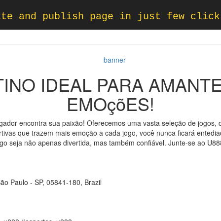
ate and publish page in just few click
TINO IDEAL PARA AMANT
EMOçõES!
ogador encontra sua paixão! Oferecemos uma vasta seleção de jogos, 
rtivas que trazem mais emoção a cada jogo, você nunca ficará entedia
ogo seja não apenas divertida, mas também confiável. Junte-se ao U88
ão Paulo - SP, 05841-180, Brazil