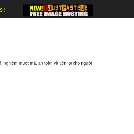
s!
rải nghiệm mượt mà, an toàn và tiện lợi cho người