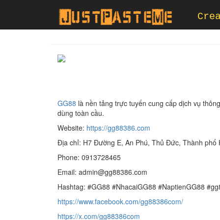
Cre
GG88
là nền tảng trực tuyến cung cấp dịch vụ thông
dùng toàn cầu.
Website:
https://gg88386.com
Địa chỉ: H7 Đường E, An Phú, Thủ Đức, Thành phố 
Phone: 0913728465
Email: admin@gg88386.com
Hashtag: #GG88 #NhacaiGG88 #NaptienGG88 #gg8
https://www.facebook.com/gg88386com/
https://x.com/gg88386com