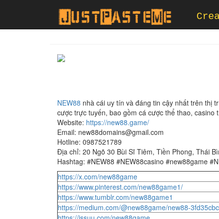
Cre
NEW88
nhà cái uy tín và đáng tin cậy nhất trên th
cược trực tuyến, bao gồm cá cược thể thao, casino 
Website:
https://new88.game/
Email: new88domains@gmail.com
Hotline: 0987521789
Địa chỉ: 20 Ngõ 30 Bùi Sĩ Tiêm, Tiền Phong, Thái B
Hashtag: #NEW88 #NEW88casino #new88game #
https://x.com/new88game
https://www.pinterest.com/new88game1/
https://www.tumblr.com/new88game1
https://medium.com/@new88game/new88-3fd35cb
https://issuu.com/new88game