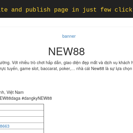
ate and publish page in just few click
NEW88
ị trường. Với nhiều trò chơi hấp dẫn, giao diện đẹp mắt và dịch vụ khá
trực tuyến, game slot, baccarat, poker,… nhà cái New88 là sự lựa chọn
ình, Việt Nam
NEW88daga #dangkyNEW88
c8663