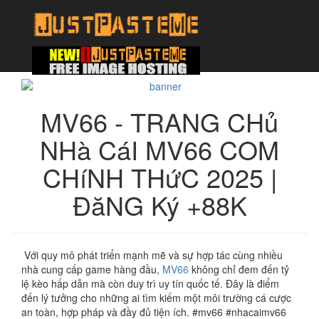
MV66 - TRANG CHủ
NHà CáI MV66 COM
CHíNH THứC 2025 |
ĐăNG Ký +88K
Với quy mô phát triển mạnh mẽ và sự hợp tác cùng nhiều
nhà cung cấp game hàng đầu,
MV66
không chỉ đem đến tỷ
lệ kèo hấp dẫn mà còn duy trì uy tín quốc tế. Đây là điểm
đến lý tưởng cho những ai tìm kiếm một môi trường cá cược
an toàn, hợp pháp và đầy đủ tiện ích. #mv66 #nhacaimv66