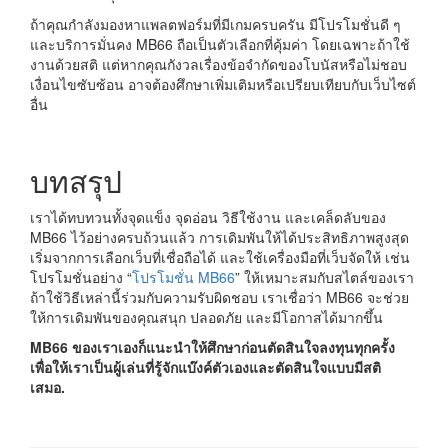
ถ้าคุณกำลังมองหาแพลตฟอร์มที่มีเกมครบครัน มีโปรโมชั่นดี ๆ
และบริการมั่นคง MB66 ถือเป็นตัวเลือกที่คุ้มค่า โดยเฉพาะถ้าใช้
งานด้วยสติ แต่หากคุณกังวลเรื่องข้อจำกัดของโบนัสหรือไม่ชอบ
เงื่อนไขซับซ้อน อาจต้องศึกษาเพิ่มเติมหรือเปรียบเทียบกับเว็บไซต์
อื่น
บทสรุป
เราได้ทบทวนทั้งจุดแข็ง จุดอ่อน วิธีใช้งาน และเคล็ดลับของ
MB66 ไว้อย่างครบถ้วนแล้ว การเดิมพันให้ได้ประสิทธิภาพสูงสุด
เริ่มจากการเลือกเว็บที่เชื่อถือได้ และใช้เครื่องมือที่เว็บจัดให้ เช่น
โปรโมชั่นอย่าง “
โปรโมชั่น MB66
” ให้เหมาะสมกับสไตล์ของเรา
ถ้าใช้วิธีเหล่านี้ร่วมกับความรับผิดชอบ เราเชื่อว่า MB66 จะช่วย
ให้การเดิมพันของคุณสนุก ปลอดภัย และมีโอกาสได้มากขึ้น
MB66 ของเราเองก็แนะนำให้ศึกษาก่อนตัดสินใจลงทุนทุกครั้ง
เพื่อให้เราเป็นผู้เล่นที่รู้จักแบ๊งค์ตัวเองและตัดสินใจแบบมีสติ
เสมอ.