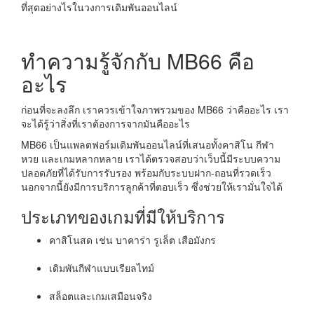
ที่สุดอย่างไรในวงการเดิมพันออนไลน์
ทำความรู้จักกับ MB66 คือ
อะไร
ก่อนที่จะลงลึก เราควรเข้าใจภาพรวมของ MB66 ว่าคืออะไร เรา
จะได้รู้ว่าสิ่งที่เราต้องการจากมันคืออะไร
MB66 เป็นแพลตฟอร์มเดิมพันออนไลน์ที่เสนอทั้งคาสิโน กีฬา
หวย และเกมหลากหลาย เราได้ตรวจสอบว่าเว็บนี้มีระบบความ
ปลอดภัยที่ได้รับการรับรอง พร้อมกับระบบฝาก-ถอนที่รวดเร็ว
นอกจากนี้ยังมีการบริการลูกค้าที่ตอบเร็ว ซึ่งช่วยให้เรามั่นใจได้
ประเภทของเกมที่มีให้บริการ
คาสิโนสด เช่น บาคาร่า รูเล็ต เสือมังกร
เดิมพันกีฬาแบบเรียลไทม์
สล็อตและเกมเสมือนจริง