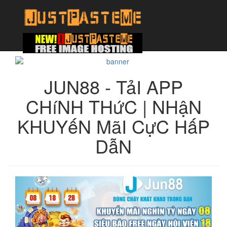
JUN88 - TảI APP
CHíNH THứC | NHậN
KHUYếN MãI CựC HấP
DẫN