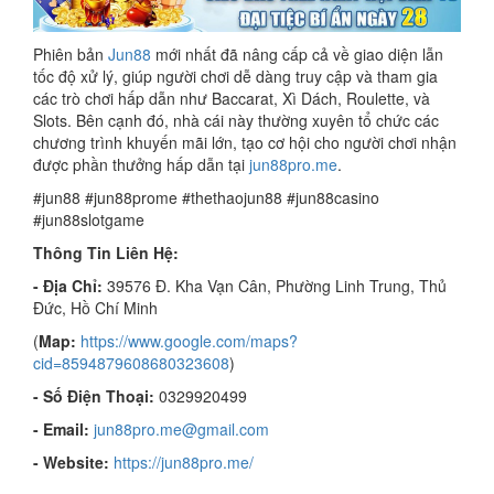
Phiên bản
Jun88
mới nhất đã nâng cấp cả về giao diện lẫn
tốc độ xử lý, giúp người chơi dễ dàng truy cập và tham gia
các trò chơi hấp dẫn như Baccarat, Xì Dách, Roulette, và
Slots. Bên cạnh đó, nhà cái này thường xuyên tổ chức các
chương trình khuyến mãi lớn, tạo cơ hội cho người chơi nhận
được phần thưởng hấp dẫn tại
jun88pro.me
.
#jun88 #jun88prome #thethaojun88 #jun88casino
#jun88slotgame
Thông Tin Liên Hệ:
- Địa Chỉ:
39576 Đ. Kha Vạn Cân, Phường Linh Trung, Thủ
Đức, Hồ Chí Minh
(
Map:
https://www.google.com/maps?
cid=8594879608680323608
)
- Số Điện Thoại:
0329920499
- Email:
jun88pro.me@gmail.com
- Website:
https://jun88pro.me/